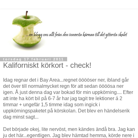
torsdag 17 februari 2011
Kaliforniskt körkort - check!
Idag regnar det i Bay Area...regnet ööööser ner, ibland går
det över till normalmycket regn för att sedan öööösa ner
igen. Å just denna dag var bokad för min uppkörning.... Efter
att inte ha kört bil på 6-7 år har jag tagit tre lektioner á 2
timmar + ungefär 1,5 timme idag som ingick i
uppkörningspaketet på körskolan. Det blev en händelserik
dag minst sagt...
Det började okej, lite nervöst, men kändes ändå bra. Jag kan
ju det här...egentligen. Jag blev hämtad hemma, körde nere i