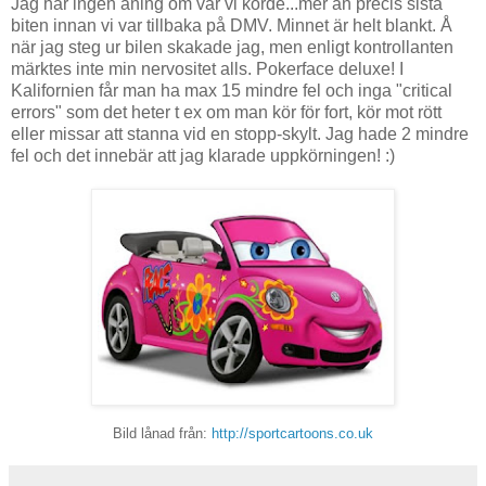
Jag har ingen aning om var vi körde...mer än precis sista
biten innan vi var tillbaka på DMV. Minnet är helt blankt. Å
när jag steg ur bilen skakade jag, men enligt kontrollanten
märktes inte min nervositet alls. Pokerface deluxe! I
Kalifornien får man ha max 15 mindre fel och inga "critical
errors" som det heter t ex om man kör för fort, kör mot rött
eller missar att stanna vid en stopp-skylt. Jag hade 2 mindre
fel och det innebär att jag klarade uppkörningen! :)
Bild lånad från:
http://sportcartoons.co.uk