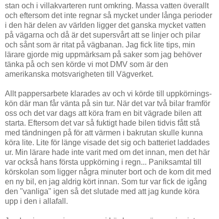
stan och i villakvarteren runt omkring. Massa vatten överallt
och eftersom det inte regnar så mycket under långa perioder
i den här delen av världen ligger det ganska mycket vatten
på vägarna och då är det supersvårt att se linjer och pilar
och sånt som är ritat på vägbanan. Jag fick lite tips, min
lärare gjorde mig uppmärksam på saker som jag behöver
tänka på och sen körde vi mot DMV som är den
amerikanska motsvarigheten till Vägverket.
Allt pappersarbete klarades av och vi körde till uppkörnings-
kön där man får vänta på sin tur. När det var två bilar framför
oss och det var dags att köra fram en bit vägrade bilen att
starta. Eftersom det var så fuktigt hade bilen tidvis fått stå
med tändningen på för att värmen i bakrutan skulle kunna
köra lite. Lite för länge visade det sig och batteriet laddades
ur. Min lärare hade inte varit med om det innan, men det här
var också hans första uppkörning i regn... Paniksamtal till
körskolan som ligger några minuter bort och de kom dit med
en ny bil, en jag aldrig kört innan. Som tur var fick de igång
den "vanliga" igen så det slutade med att jag kunde köra
upp i den i allafall.