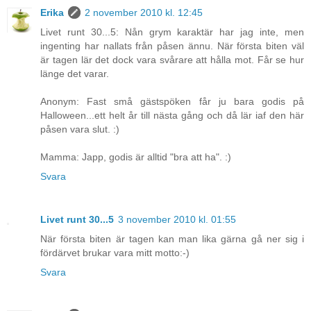
Erika
2 november 2010 kl. 12:45
Livet runt 30...5: Nån grym karaktär har jag inte, men
ingenting har nallats från påsen ännu. När första biten väl
är tagen lär det dock vara svårare att hålla mot. Får se hur
länge det varar.
Anonym: Fast små gästspöken får ju bara godis på
Halloween...ett helt år till nästa gång och då lär iaf den här
påsen vara slut. :)
Mamma: Japp, godis är alltid "bra att ha". :)
Svara
Livet runt 30...5
3 november 2010 kl. 01:55
När första biten är tagen kan man lika gärna gå ner sig i
fördärvet brukar vara mitt motto:-)
Svara