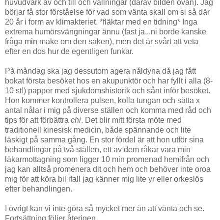
huvudvärk av och till och vallningar (därav bilden ovan). Jag
börjar få stor förståelse för vad som vänta skall om si så där
20 år i form av klimakteriet. *fläktar med en tidning* Inga
extrema humörsvängningar ännu (fast ja...ni borde kanske
fråga min make om den saken), men det är svårt att veta
efter en dos hur de egentligen funkar.
På måndag ska jag dessutom agera nåldyna då jag fått
bokat första besöket hos en akupunktör och har fyllt i alla (8-
10 st!) papper med sjukdomshistorik och sånt inför besöket.
Hon kommer kontrollera pulsen, kolla tungan och sätta x
antal nålar i mig på diverse ställen och komma med råd och
tips för att förbättra
chi
. Det blir mitt första möte med
traditionell kinesisk medicin, både spännande och lite
läskigt på samma gång. En stor fördel är att hon utför sina
behandlingar på två ställen, ett av dem råkar vara min
läkarmottagning som ligger 10 min promenad hemifrån och
jag kan alltså promenera dit och hem och behöver inte oroa
mig för att köra bil ifall jag känner mig lite yr eller orkeslös
efter behandlingen.
I övrigt kan vi inte göra så mycket mer än att vänta och se.
Fortsättning följer återigen...