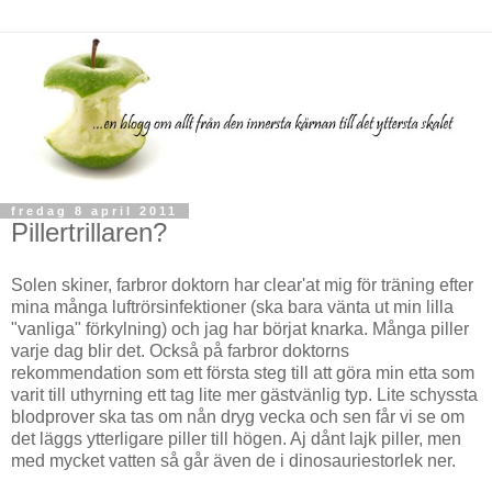
fredag 8 april 2011
Pillertrillaren?
Solen skiner, farbror doktorn har clear'at mig för träning efter
mina många luftrörsinfektioner (ska bara vänta ut min lilla
"vanliga" förkylning) och jag har börjat knarka. Många piller
varje dag blir det. Också på farbror doktorns
rekommendation som ett första steg till att göra min etta som
varit till uthyrning ett tag lite mer gästvänlig typ. Lite schyssta
blodprover ska tas om nån dryg vecka och sen får vi se om
det läggs ytterligare piller till högen. Aj dånt lajk piller, men
med mycket vatten så går även de i dinosauriestorlek ner.