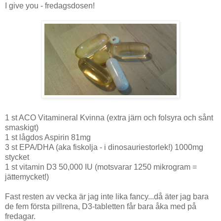
I give you - fredagsdosen!
1 st ACO Vitamineral Kvinna (extra järn och folsyra och sånt
smaskigt)
1 st lågdos Aspirin 81mg
3 st EPA/DHA (aka fiskolja - i dinosauriestorlek!) 1000mg
stycket
1 st vitamin D3 50,000 IU (motsvarar 1250 mikrogram =
jättemycket!)
Fast resten av vecka är jag inte lika fancy...då äter jag bara
de fem första pillrena, D3-tabletten får bara åka med på
fredagar.