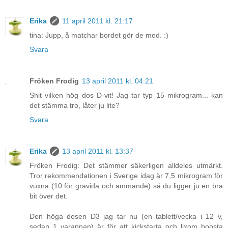
Erika
11 april 2011 kl. 21:17
tina: Jupp, å matchar bordet gör de med. :)
Svara
Fröken Frodig
13 april 2011 kl. 04:21
Shit vilken hög dos D-vit! Jag tar typ 15 mikrogram... kan
det stämma tro, låter ju lite?
Svara
Erika
13 april 2011 kl. 13:37
Fröken Frodig: Det stämmer säkerligen alldeles utmärkt.
Tror rekommendationen i Sverige idag är 7,5 mikrogram för
vuxna (10 för gravida och ammande) så du ligger ju en bra
bit över det.
Den höga dosen D3 jag tar nu (en tablett/vecka i 12 v,
sedan 1 varannan) är för att kickstarta och lixom boosta