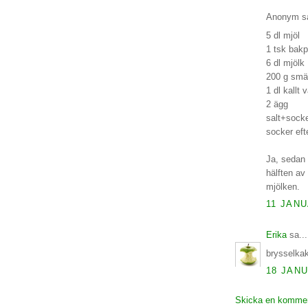
Anonym sa
5 dl mjöl
1 tsk bakp
6 dl mjölk
200 g smä
1 dl kallt 
2 ägg
salt+socke
socker ef
Ja, sedan
hälften av
mjölken.
11 JANU
Erika
sa...
brysselkak
18 JANU
Skicka en komme