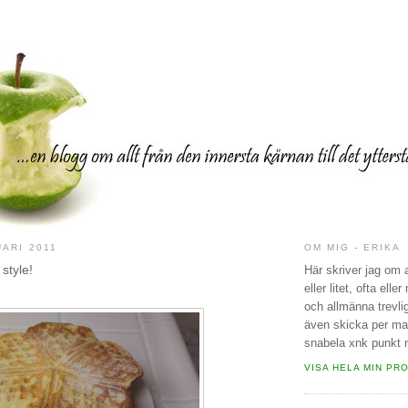
UARI 2011
OM MIG - ERIKA
 style!
Här skriver jag om a
eller litet, ofta elle
och allmänna trevl
även skicka per mail
snabela xnk punkt
VISA HELA MIN PRO