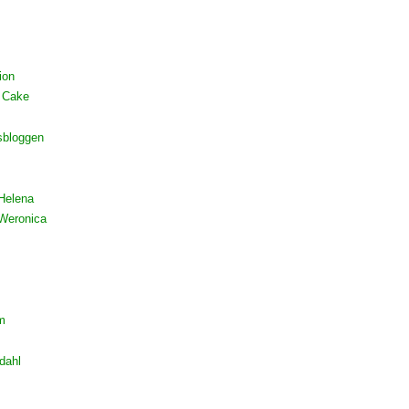
ion
 Cake
sbloggen
Helena
Weronica
m
dahl