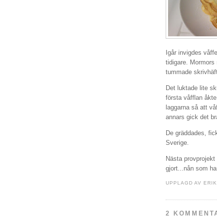
Igår invigdes våffel
tidigare. Mormors 
tummade skrivhäf
Det luktade lite s
första våfflan åkt
laggarna så att vå
annars gick det br
De gräddades, fic
Sverige.
Nästa provprojekt b
gjort...nån som ha
UPPLAGD AV
ERI
2 KOMMENT