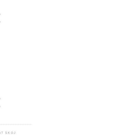
)
)
)
)
AT SKOJ