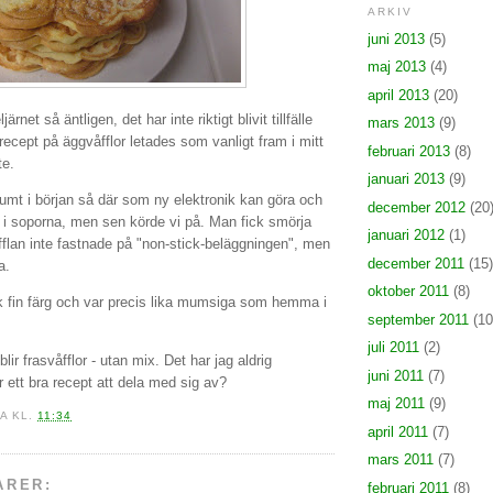
ARKIV
juni 2013
(5)
maj 2013
(4)
april 2013
(20)
järnet så äntligen, det har inte riktigt blivit tillfälle
mars 2013
(9)
recept på äggvåfflor letades som vanligt fram i mitt
februari 2013
(8)
te.
januari 2013
(9)
kumt i början så där som ny elektronik kan göra och
december 2012
(20
e i soporna, men sen körde vi på. Man fick smörja
januari 2012
(1)
fflan inte fastnade på "non-stick-beläggningen", men
december 2011
(15)
a.
oktober 2011
(8)
k fin färg och var precis lika mumsiga som hemma i
september 2011
(10
juli 2011
(2)
lir frasvåfflor - utan mix. Det har jag aldrig
juni 2011
(7)
r ett bra recept att dela med sig av?
maj 2011
(9)
KA
KL.
11:34
april 2011
(7)
mars 2011
(7)
ARER:
februari 2011
(8)