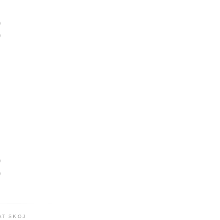
)
)
)
)
AT SKOJ