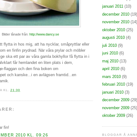
januari 2011
(10)
december 2010
(19
november 2010
(14
oktober 2010
(25)
Bilder lånade från:
http://www.dancy.se
augusti 2010
(4)
 flytta in hos mig, att ha nycklar, småpryttlar eller
juli 2010
(9)
 som en finfin prydnad. När våra prylar och möbler
juni 2010
(6)
e ska ett par av våra gamla bokhyllor få flytta in i
maj 2010
(13)
lvklart får hemlandet en liten plats i dem,
ge-flaggan och den fina boken om
april 2010
(6)
pet och kanske...i en avlägsen framtid...en
mars 2010
(9)
ramik.
februari 2010
(19)
KA
KL.
21:30
januari 2010
(3)
december 2009
(29
november 2009
(25
ARER:
oktober 2009
(26)
r fin!
MBER 2010 KL. 09:26
BLOGGAR Å ANN