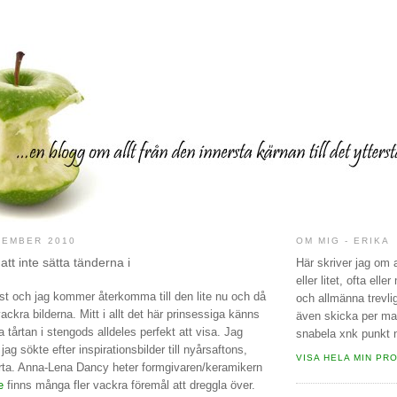
CEMBER 2010
OM MIG - ERIKA
att inte sätta tänderna i
Här skriver jag om a
eller litet, ofta elle
t och jag kommer återkomma till den lite nu och då
och allmänna trevl
 vackra bilderna. Mitt i allt det här prinsessiga känns
även skicka per mail
a tårtan i stengods alldeles perfekt att visa. Jag
snabela xnk punkt
ag sökte efter inspirationsbilder till nyårsaftons,
VISA HELA MIN PRO
årta. Anna-Lena Dancy heter formgivaren/keramikern
e
finns många fler vackra föremål att dreggla över.