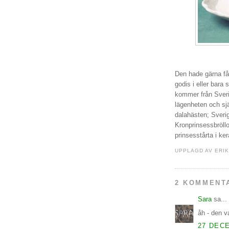
Den hade gärna fått
godis i eller bara
kommer från Sverig
lägenheten och sjä
dalahästen; Sveri
Kronprinsessbröllo
prinsesstårta i ke
UPPLAGD AV
ERI
2 KOMMENT
Sara
sa...
åh - den va
27 DECE