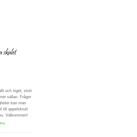
llt och inget, stort
r mer sällan. Frågor
igheter kan man
 till appelskrutt
 nu. Välkommen!
FIL