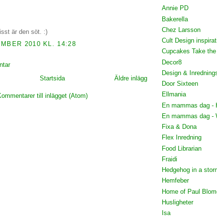
Annie PD
Bakerella
Chez Larsson
sst är den söt. :)
Cult Design inspirat
MBER 2010 KL. 14:28
Cupcakes Take the
Decor8
ntar
Design & Inredning
Startsida
Äldre inlägg
Door Sixteen
Ellmania
ommentarer till inlägget (Atom)
En mammas dag - 
En mammas dag - 
Fixa & Dona
Flex Inredning
Food Librarian
Fraidi
Hedgehog in a stor
Hemfeber
Home of Paul Blom
Husligheter
Isa