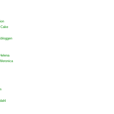
ion
 Cake
sbloggen
Helena
Weronica
m
dahl