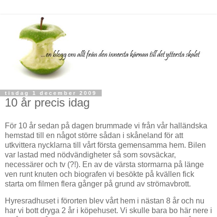
tisdag 1 december 2009
10 år precis idag
För 10 år sedan på dagen brummade vi från vår halländska
hemstad till en något större sådan i skåneland för att
utkvittera nycklarna till vårt första gemensamma hem. Bilen
var lastad med nödvändigheter så som sovsäckar,
necessärer och tv (?!). En av de värsta stormarna på länge
ven runt knuten och biografen vi besökte på kvällen fick
starta om filmen flera gånger på grund av strömavbrott.
Hyresradhuset i förorten blev vårt hem i nästan 8 år och nu
har vi bott dryga 2 år i köpehuset. Vi skulle bara bo här nere i