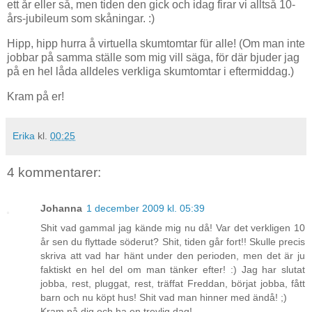
ett år eller så, men tiden den gick och idag firar vi alltså 10-
års-jubileum som skåningar. :)
Hipp, hipp hurra å virtuella skumtomtar für alle! (Om man inte
jobbar på samma ställe som mig vill säga, för där bjuder jag
på en hel låda alldeles verkliga skumtomtar i eftermiddag.)
Kram på er!
Erika
kl.
00:25
4 kommentarer:
Johanna
1 december 2009 kl. 05:39
Shit vad gammal jag kände mig nu då! Var det verkligen 10
år sen du flyttade söderut? Shit, tiden går fort!! Skulle precis
skriva att vad har hänt under den perioden, men det är ju
faktiskt en hel del om man tänker efter! :) Jag har slutat
jobba, rest, pluggat, rest, träffat Freddan, börjat jobba, fått
barn och nu köpt hus! Shit vad man hinner med ändå! ;)
Kram på dig och ha en trevlig dag!